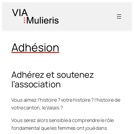
Aller
au
contenu
Adhésion
Adhérez et soutenez
l’association
Vous aimez l’histoire ? votre histoire ? l’histoire de
votre canton, le Valais ?
Vous serez alors sensible à comprendre le rôle
fondamental que les femmes ont joué dans