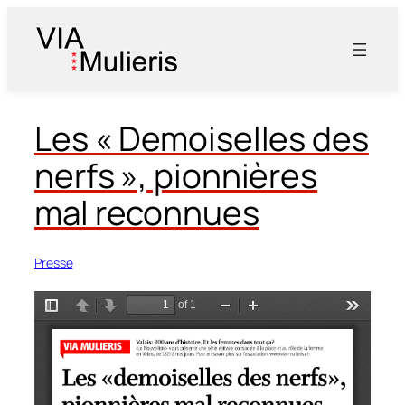
Aller
au
contenu
Les « Demoiselles des
nerfs », pionnières
mal reconnues
Presse