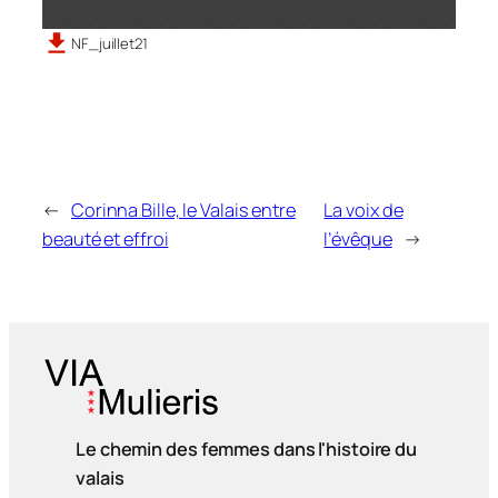
NF_juillet21
←
Corinna Bille, le Valais entre
La voix de
beauté et effroi
l’évêque
→
Le chemin des femmes dans l'histoire du
valais